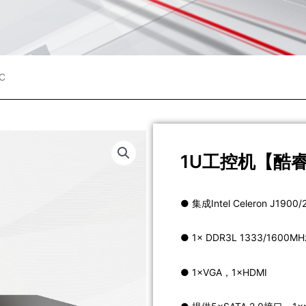
C
1U工控机【酷睿
● 集成Intel Celeron J1900
● 1× DDR3L 1333/160
● 1×VGA，1×HDMI