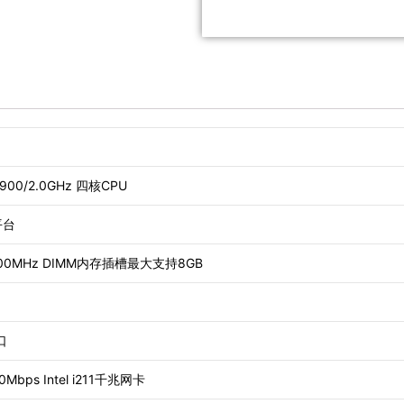
J1900/2.0GHz 四核CPU
C平台
/1600MHz DIMM内存插槽最大支持8GB
口
0Mbps Intel i211千兆网卡