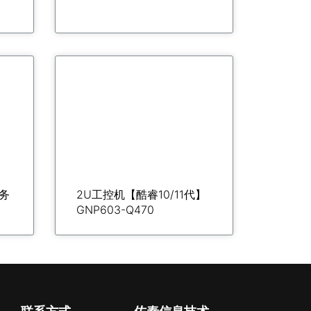
务
2U工控机【酷睿10/11代】
GNP603-Q470